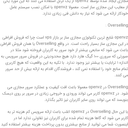
مجازی ایجاد شده توسط openvz از یک کرنل استفاده می کنند که این مورد یکی
از معایب این مجازی ساز است. معمولا openvz با امکان نصب سیستم عامل
خودکار ارائه می شود که نیاز به دانش فنی زیادی ندارد.
Overselling :
openvz شایع ترین تکنولوژی مجازی ساز بر بازار vps است چرا که فروش افراطی
در این مجازی ساز بسیار راحت است. در واقع Overselling یا همان فروش افراطی
باعث می شود که منابعی بیشتر از خود سرور به کاربران فروخته شود مثلا در
صورتی که سروری ۱۰۰ گیگ هارد دارد هیچ محدودیتی در فروش سرور سرویس به
اندازه ۱ ترابایت یا بیشتر نیز وجود ندارد. با تکیه به این واقعیت که هیچ کاربری
تمام منابع خود را استفاده نمی کند ، فروشندگان اقدام به ارائه بیش از حد سرور
می کنند.
Overselling در openvz معمولا باعث افت کیفیت و عملکرد سرور مجازی می
شود. در openvz کاربر می تواند ورودی و خروجی زیادی در سرور بر روی دیسک
بنویسد که می تواند روی سایر کاربران نیز تاثیر بگذارد.
با این حال Overselling در openvz اغلب باعث ارائه سرویس کم هزینه تر به
کاربر می شود که گاها هزینه تمام شده برای کاربران نیز تفاوتی ندارد اما در
اینصورت شما می توانید از منابع بیشتری بدون پرداخت هزینه بیشتر استفاده کنید