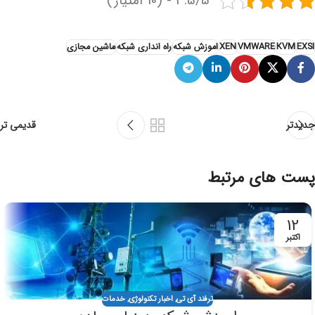
3.5/5 - (10 امتیاز)
EXSI
KVM
VMWARE
XEN
اموزش شبکه
راه انداری شبکه
ماشین مجازی
جدیدتر
قدیمی تر
پست های مرتبط
12
اکتبر
ترفند آی تی
,
اخبار تکنولوژی
,
خدمات