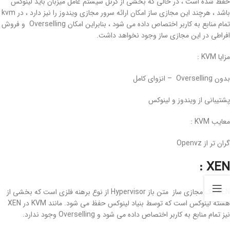
حفظ شده است ، در حالی که بخشی از کرنل سیستم عامل میزبان باید لینوکس
باشد ، هرچند این مجازی ساز امکان ارائه سرور مجازی ویندوز را نیز دارد ، در kvm
تمام منابع به کاربر اختصاص داده می شود ، بنابراین امکان Overselling و فروش
افراطی در این مجازی ساز وجود نخواهد داشت.
مزایا KVM :
بدون Overselling –
انزوای کامل
پشتیبانی از ویندوز و لینوکس
معایب KVM :
گران تر از Openvz
XEN :
XEN یک مجازی ساز متن باز Hypervisor از نوع برهنه فلزی است که بخشی از
هسته لینوکس است که توسط بنیاد لینوکس حفظ می شود. مانند KVM در XEN
نیز تمام منابع به کاربر اختصاص داده می شود و Overselling وجود ندارد.