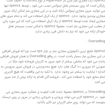
Openvz یک مجازی ساز متن باز Hypervisor از نوع hosted یا type2 است
رایگان است که روی سیستم عامل لینوکس نصب می شود ، توسط openvz تنها
می توانید سرور مجازی لینوکس ارائه کنید و در این مجازی ساز امکان ارائه سرور
مجازی ویندوز وجود ندارد. openvz از یک کرنل استفاده می کند و تمام سرور های
مجازی ایجاد شده توسط openvz از یک کرنل استفاده می کنند که این مورد یکی
از معایب این مجازی ساز است. معمولا openvz با امکان نصب سیستم عامل
خودکار ارائه می شود که نیاز به دانش فنی زیادی ندارد.
Overselling :
openvz شایع ترین تکنولوژی مجازی ساز بر بازار vps است چرا که فروش افراطی
در این مجازی ساز بسیار راحت است. در واقع Overselling یا همان فروش افراطی
باعث می شود که منابعی بیشتر از خود سرور به کاربران فروخته شود مثلا در
صورتی که سروری ۱۰۰ گیگ هارد دارد هیچ محدودیتی در فروش سرور سرویس به
اندازه ۱ ترابایت یا بیشتر نیز وجود ندارد. با تکیه به این واقعیت که هیچ کاربری
تمام منابع خود را استفاده نمی کند ، فروشندگان اقدام به ارائه بیش از حد سرور
می کنند.
Overselling در openvz معمولا باعث افت کیفیت و عملکرد سرور مجازی می
شود. در openvz کاربر می تواند ورودی و خروجی زیادی در سرور بر روی دیسک
بنویسد که می تواند روی سایر کاربران نیز تاثیر بگذارد.