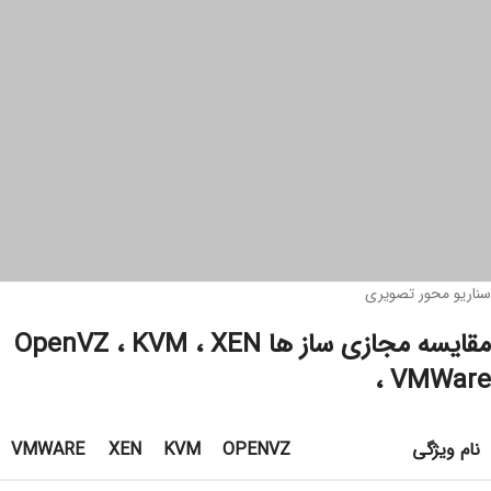
سناریو محور تصویری
مقایسه مجازی ساز ها OpenVZ ، KVM ، XEN
، VMWare
نام ویژگی
OPENVZ
KVM
XEN
VMWARE