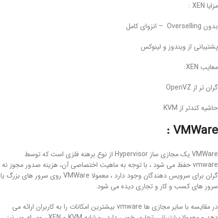
مزایا XEN :
بدون Overselling –
انزوای کامل
پشتیبانی از ویندوز و لینوکس
معایب XEN:
گران تر از OpenVZ
حاشیه کندتر از KVM
:
VMWare
VMWare یک مجازی ساز Hypervisor از نوع برهنه فلزی است که توسط
vmware حفظ می شود ،
با توجه به ماهیت اختصاصی آن،
هزینه صدور مجوز نه
گران برای سرویس دهندگان وجود دارد ، معمولا VMWare روی سرور های بزرگ یا
سرور های کسب و کار و تجاری دیده می شود.
در مقایسه با سایر مجازی ها vmware بیشترین امکانات را به کاربران ارائه می
دهد و معمولا پشتیبانی تجاری خوبی دارد ، مشابه KVM و XEN ، وی ام ویر نیز