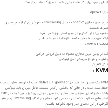
اما این مورد برای کار های تجاری متوسط و بزرگ مناسب نیست.
مزایا openvz :
سرور های مجازی openvz به دلیل Overselling معمولا ارزان تر از سایر مجازی
ساز ها هستند.
معمولا پردازش کمتری در سرور اصلی ایجاد می شود
ارائه سرویس با قابلیت نصب اتوماتیک سیستم عامل
معایب openvz :
کند تر بودن سرور مجازی معمولا به دلیل فروش افراطی
پشتیبانی تنها از سیستم عامل لینوکس
کرنل اشتراکی
KVM :
KVM یک مجازی ساز متن باز Hypervisor یا Native است که توسط بنیان رد هت
حفظ شده است ، در حالی که بخشی از کرنل سیستم عامل میزبان باید لینوکس
باشد ، هرچند این مجازی ساز امکان ارائه سرور مجازی ویندوز را نیز دارد ، در kvm
تمام منابع به کاربر اختصاص داده می شود ، بنابراین امکان Overselling و فروش
افراطی در این مجازی ساز وجود نخواهد داشت.