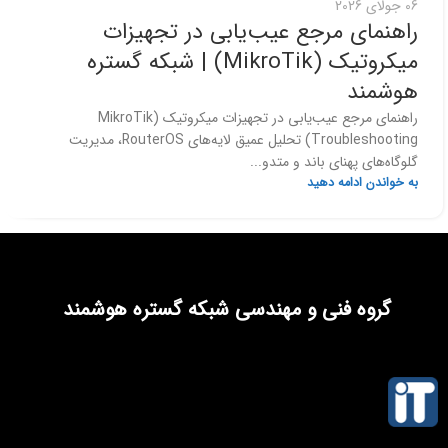
06 جولای 2026
راهنمای مرجع عیب‌یابی در تجهیزات
میکروتیک (MikroTik) | شبکه گستره
هوشمند
راهنمای مرجع عیب‌یابی در تجهیزات میکروتیک (MikroTik
Troubleshooting) تحلیل عمیق لایه‌های RouterOS، مدیریت
گلوگاه‌های پهنای باند و متدو...
به خواندن ادامه دهید
گروه فنی و مهندسی شبکه گستره هوشمند