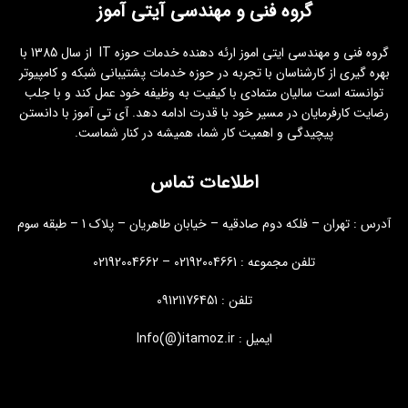
گروه فنی و مهندسی آیتی آموز
گروه فنی و مهندسی ایتی اموز ارئه دهنده خدمات حوزه IT از سال 1385 با
بهره گیری از کارشناسان با تجربه در حوزه خدمات پشتیبانی شبکه و کامپیوتر
توانسته است سالیان متمادی با کیفیت به وظیفه خود عمل کند و با جلب
رضایت کارفرمایان در مسیر خود با قدرت ادامه دهد. آی تی آموز با دانستن
پیچیدگی و اهمیت کار شما، همیشه در کنار شماست.
اطلاعات تماس
آدرس : تهران – فلکه دوم صادقیه – خیابان طاهریان – پلاک 1 – طبقه سوم
تلفن مجموعه : 02192004661 – 02192004662
تلفن : 09121176451
ایمیل : Info(@)itamoz.ir