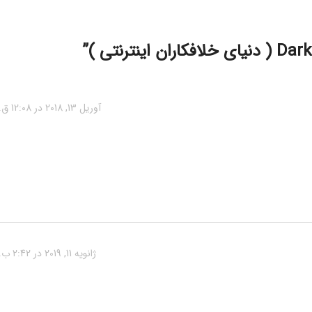
”
آوریل 13, 2018 در 12:08 ق.ظ
ژانویه 11, 2019 در 2:42 ب.ظ