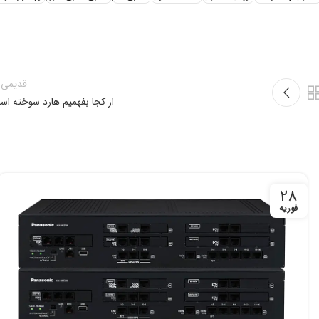
قدیمی 
از کجا بفهمیم هارد سوخته ا
28
فوریه