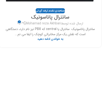
دسته‌بندی نشده
,
ترفند آی تی
سانترال پاناسونیک
0
ارسال شده توسط
Mohamad reza Akhbari
سانترال پاناسونیک سانترال یا central که PBX نیز نام دارد، دستگاهی
است که نقش یک مرکز مخابراتی کوچک را ایفا می نم...
به خواندن ادامه دهید