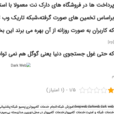
پرداخت ها در فروشگاه های دارک نت معمولا با استف
براساس تخمین های صورت گرفته،شبکه تاریک وب تقریبا 500 برابر بزرگتر از شبکه جهان
که کاربران به صورت روزانه از آن بهره می برند این
[irp]
که حتی غول جستجوی دنیا یعنی گوگل هم نمی تواند 
م
1/5 - (1 امتیاز)
dark web
darkweb
deepweb
اموزش شبکه
انجام خدمات کامپیوتری
پسیو شبکه
پشتیبان
خدمات شبکه و امنیت
خدمات کامپیوتر
خدمات کامپیوتر در محل
دوربین مداربسته بی‌سیم
س