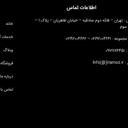
اطلاعات تماس
آدرس : تهران – فلکه دوم صادقیه – خیابان طاهریان – پلاک 1 –
خانه
 سوم
خدمات آ
: 02192004661 – 02192004662
وبلاگ
09121
Info(@)i
فروشگاه
درباره ما
تماس با 