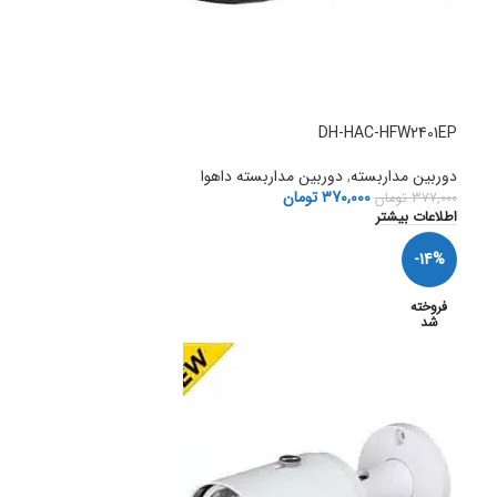
DH-HAC-HFW2401EP
دوربین مداربسته
,
دوربین مداربسته داهوا
370,000
تومان
377,000
تومان
اطلاعات بیشتر
-14%
فروخته
شد