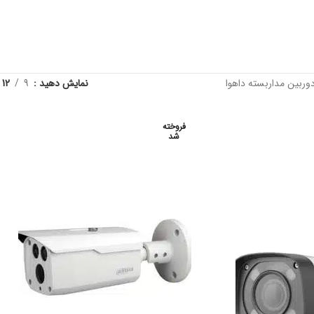
وربین مداربسته داهوا
نمایش دهید
9
12
فروخته
شد