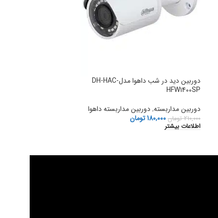
دوربین دید در شب داهوا مدلDH-HAC-
HFW1400SP
دوربین مداربسته
,
دوربین مداربسته داهوا
180,000
تومان
210,000
تومان
اطلاعات بیشتر