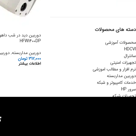
دسته های محصولات
HFW1400DP
محصولات آموزشی
HDCVI
دوربین مداربسته
,
دوربین
سانترال
312,000
تومان
تجهیزات امنیتی
اطلاعات بیشتر
نرم افزار و مطالب اموزشی
دوربین مداربسته
خدمات کامپیوتر و شبکه
سرور HP
تجهیزات شبکه
گ