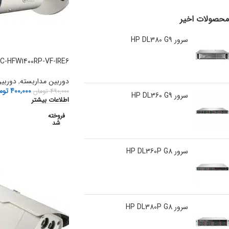
محصولات اخیر
سرور HP DL380 G9
C-HFW1400RP-VF-IRE6
دوربین مداربسته
,
دوربین
400,000
توم
490,000
تومان
سرور HP DL360 G9
اطلاعات بیشتر
فروخته
شد
سرور HP DL360P G8
سرور HP DL380P G8