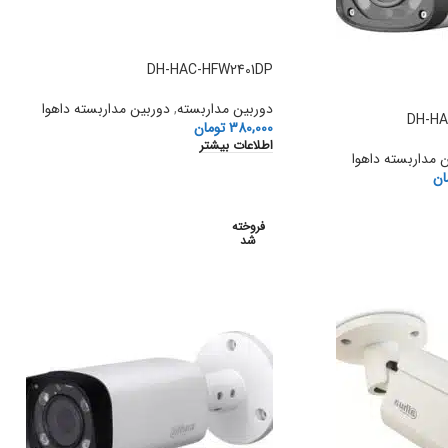
DH-HAC-HFW2401DP
دوربین مداربسته
,
دوربین مداربسته داهوا
DH-HA
380,000
تومان
اطلاعات بیشتر
 مداربسته داهوا
ان
فروخته
شد