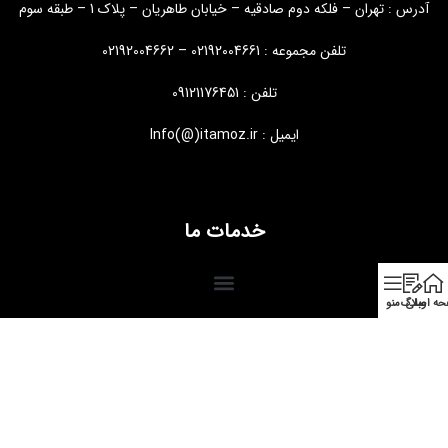
آدرس : تهران – فلکه دوم صادقیه – خیابان طاهریان – پلاک 1 – طبقه سوم
تلفن مجموعه : 02192004661 – 02192004662
تلفن : 09121176451
ایمیل : Info(@)itamoz.ir
خدمات ما
ه اصلی
وبلاگ
منو
طراحی و توسعه
ایجنت سئو