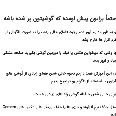
حتماً براتون پیش اومده که گوشیتون پر شده باشه
و به طور مداوم ارور عدم وجود فضاى خالى بده ، یا به صورت ناگهانى از
نرم افزار ها خارج بشه
یا وقتى که میخواین عکس یا فیلم با دوربین گوشى بگیرید صفحه مشکى
بیاد و ارور بده.
در این آموزش قصد داریم نحوه خالی شدن فضای زیادی از گوشی های
آیفون با استفاده از
تلگرام
رو توضیح بدیم.
براى خالى شدن حافظه گوشى راه هاى زیادى هست
مثل حذف نرم افزارها و بازى ها یا حذف ویدئو ها و عکس هاى Camera
roll