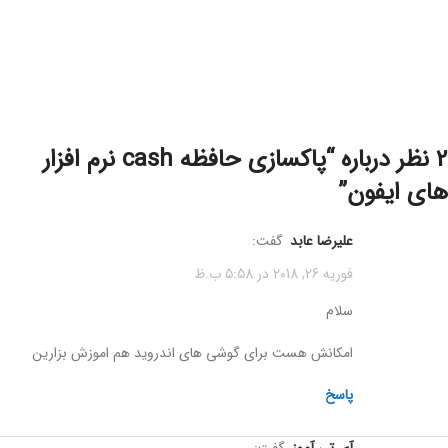
پاکسازی حافظه cash نرم افزار
های ایفون
”
علیرضا عابد
گفت:
فوریه 26, 2018 در 5:58 ب.ظ
سلام
امکانش هست برای گوشی های اندروید هم اموزش بزارین
پاسخ
آی تی آموز
گفت: