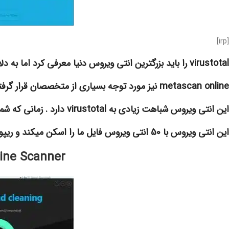
[irp]
virustotal را باید بزرگترین انتی ویروس دنیا معرفی کرد اما به دلایلی رقیب ان یعنی
metascan online نیز مورد توجه بسیاری از متخصصان قرار گرفته است
این انتی ویروس شباهت زیادی به virustotal دارد . زمانی که شما فایل مورد نظر را به انتی ویروس میدهید
این انتی ویروس با 50 انتی ویروس فایل ما را اسکن میکند و ریپورت دقیقی یه شما ارائه میدهد .
ine Scanner