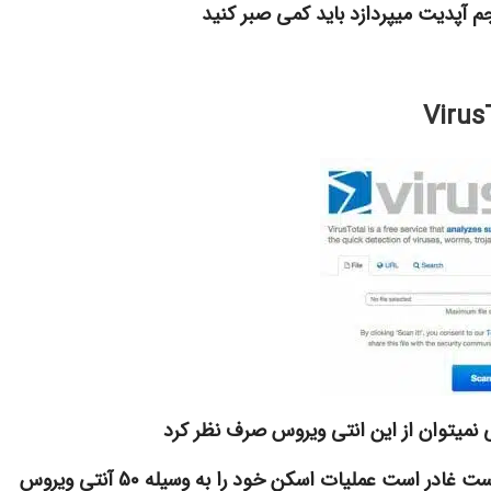
جم آپدیت میپردازد باید کمی صبر کنید
Virus
لی نمیتوان از این انتی ویروس صرف نظر کرد
چئن این انتی ویروس (Virustotal) همان طور که از اسمش پیداست غادر است عملیات اسکن خود را به وسیله 50 آنتی ویروس