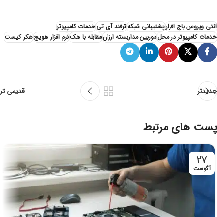
انتی ویروس باج افزار
پشتیبانی شبکه
ترفند آی تی
خدمات کامپیوتر
خدمات کامپیوتر در محل
دوربین مداربسته ارزان
مقابله با هک
نرم افزار هویج
هکر کیست
جدیدتر
قدیمی تر
پست های مرتبط
27
آگوست