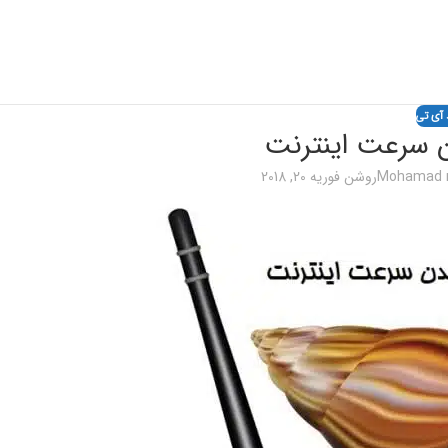
 آی تی
ن سرعت اینترنت
Mohamad r
روشن فوریه 20, 2018