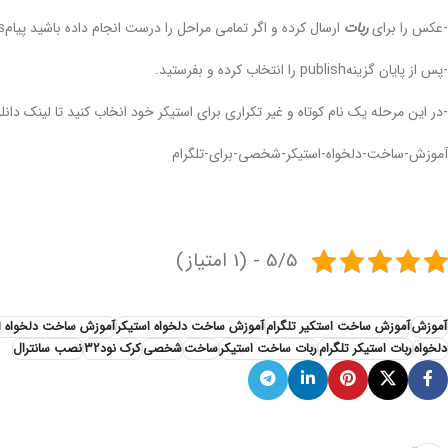
-عکس را برای
ربات
ارسال کرده و اگر تمامی مراحل را درست انجام داده باشید پیامcongratulationsربات به شما میدهد.
-پس از پایان گزینهpublish را انتخاب کرده و بفرستید.
-در این مرحله یک نام کوتاه و غیر تکراری برای استیکر خود انخاب کنید تا لینک دانلو
آموزش-ساخت-دلخواه-استیکر-شخصی-برای-تلگرام
آموزش ساخت دلخواه استیکر شخصی برای تلگرام ب
5/5 - (1 امتیاز)
آموزش
آموزش ساخت استکیر تلگرام
آموزش ساخت دلخواه استیکر
آموزش ساخت دلخواه ا
دلخواه
ربات استیکر تلگرام
ربات ساخت استیکر
ساخت
شخصی
کرک نود32
نصب سانترال