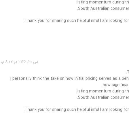
listing momentum during the
South Australian consumer 
Thank you for sharing such helpful info! I am looking f
می 20, 2026 در 8:07 ب.ظ
T
I personally think the take on how initial pricing serves as a beh
how significa
listing momentum during the
South Australian consumer 
Thank you for sharing such helpful info! I am looking f