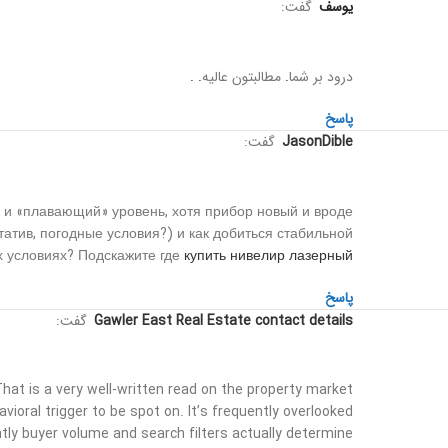
یوسف
گفت:
درود بر شما
.
مطالبتون عالیه
.
.
پاسخ
JasonDible
گفت:
 и «плавающий» уровень, хотя прибор новый и вроде
атив, погодные условия?) и как добиться стабильной
х условиях? Подскажите где
купить нивелир лазерный
پاسخ
Gawler East Real Estate contact details
گفت:
hat is a very well-written read on the property market.
avioral trigger to be spot on. It’s frequently overlooked
ntly buyer volume and search filters actually determine