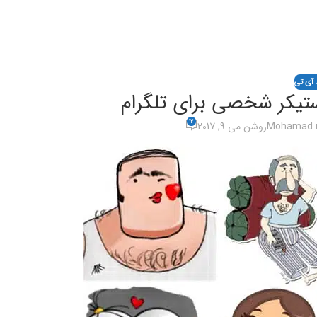
 آی تی
یکر شخصی برای تلگرام
12
Mohamad r
روشن می 9, 2017