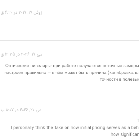
ژوئن 17, 2017 در 6:20 ق.ظ
می 17, 2026 در 12:35 ق.ظ
Оптические нивелиры: при работе получаются неточные замеры
настроен правильно — в чём может быть причина (калибровка, шт
точности в полевы
می 20, 2026 در 8:07 ب.ظ
T
I personally think the take on how initial pricing serves as a beh
how significa