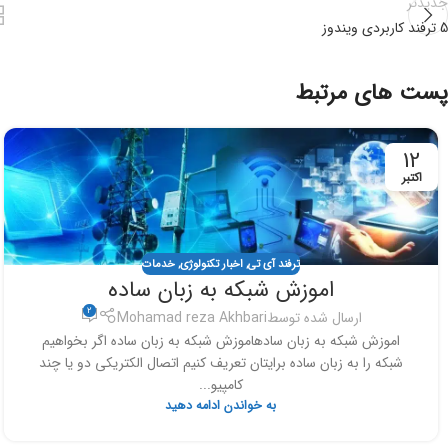
جدیدتر
5 ترفند کاربردی ویندوز
پست های مرتبط
12
اکتبر
ترفند آی تی
,
اخبار تکنولوژی
,
خدمات
اموزش شبکه به زبان ساده
2
ارسال شده توسط
Mohamad reza Akhbari
اموزش شبکه به زبان سادهاموزش شبکه به زبان ساده اگر بخواهیم
شبکه را به زبان ساده برایتان تعریف کنیم اتصال الکتریکی دو یا چند
کامپیو...
به خواندن ادامه دهید