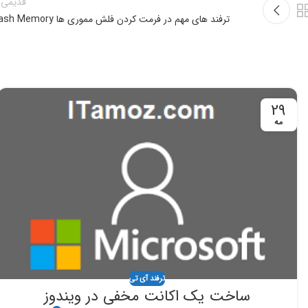
قدیمی 
ترفند های مهم در فرمت کردن فلش مموری ها Flash Memory
29
مه
ترفند آی تی
ساخت یک اکانت مخفی در ویندوز