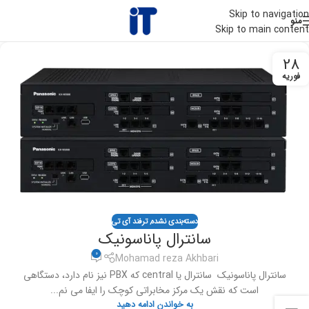
Skip to navigation
منو
Skip to main content
28
فوریه
دسته‌بندی نشده
,
ترفند آی تی
سانترال پاناسونیک
0
Mohamad reza Akhbari
سانترال پاناسونیک سانترال یا central که PBX نیز نام دارد، دستگاهی
است که نقش یک مرکز مخابراتی کوچک را ایفا می نم...
به خواندن ادامه دهید