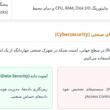
پیشگ
مانیتورینگ CPU, RAM, Disk I/O و دمای محیط
(Bottlenecks)
با افزایش حملات باج‌افزاری (Ransomware) در سطح جهانی، امنیت شبکه در شهرک صنعتی چها
 استفاده می‌کنیم.
امنیت داده (Data Security)
استقرار فایروال‌های نسل جدید (NGFW)، سیستم‌های تشخیص نفوذ
داده‌های حساس صنعتی.