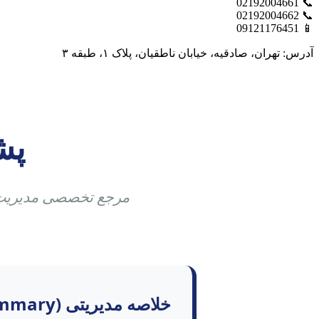
📞 02192004661
📞 02192004662
📱 09121176451
آدرس: تهران، صادقیه، خیابان ناطقیان، پلاک ۱، طبقه ۳
پش
مرجع تخصصی مدیریت ز
خلاصه مدیریتی (Executive Summary)