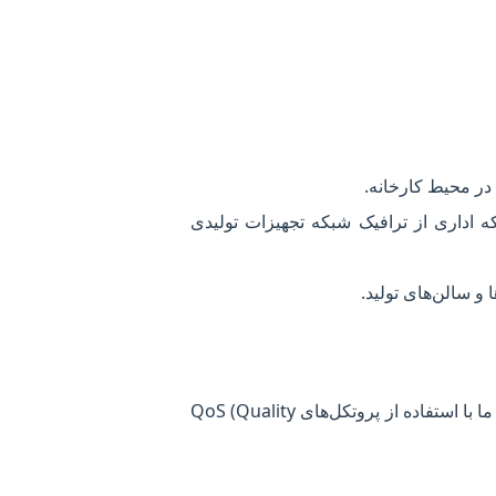
برای جداسازی ترافیک شبکه اداری از ترافیک شبکه تجهیزات تولیدی
در سیستم‌های کنترل صنعتی که به زمان‌بندی دقیق (Real-time) نیاز دارند، کاهش Jitter و Latency حیاتی است. ما با استفاده از پروتکل‌های QoS (Quality