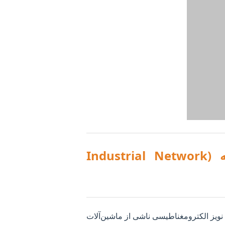
۱. معماری و پشتیبانی شبکه و سرور در شهرک صنعتی چهاردانگه (Industrial Network
ویز الکترومغناطیسی ناشی از ماشین‌آلات