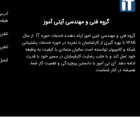
طبقه
گروه فنی و مهندسی آیتی آموز
تلفن مجموعه 
گروه فنی و مهندسی ایتی اموز ارئه دهنده خدمات حوزه IT از سال
1385 با بهره گیری از کارشناسان با تجربه در حوزه خدمات پشتیبانی
تلفن : 176451
شبکه و کامپیوتر توانسته است سالیان متمادی با کیفیت به وظیفه
خود عمل کند و با جلب رضایت کارفرمایان در مسیر خود با قدرت
ایمیل : tamoz.ir
ادامه دهد. آی تی آموز با دانستن پیچیدگی و اهمیت کار شما،
همیشه در کنار شماست.
طراحی و توسعه
ایجنت سئو