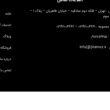
آدرس : تهران – فلکه دوم صادقیه – خیابان طاهریان – پلاک 1 –
خانه
 سوم
خدمات آ
: 02192004661 – 02192004662
وبلاگ
09121
Info(@)i
فروشگاه
درباره ما
تماس با 