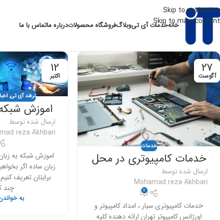
Skip to navigation
Skip to main content
خانه
خدمات آی تی
وبلاگ
فروشگاه محصولات
درباره ما
تماس با ما
12
27
آگوست
اکتبر
ترفند آی تی
,
اخبا
اموزش شبکه 
ارسال شده توسط
mad reza Akhbari
خدمات
اموزش شبکه به زبا
خدمات کامپیوتری در محل
زبان ساده اگر بخواهی
ارسال شده توسط
برایتان تعریف کنیم 
Mohamad reza Akhbari
چند کا
7
به خواندن
خدمات کامپیوتری سیار ، امداد کامپیوتر و
اورژانس کامپیوتر تهران ارائه دهنده کلیه