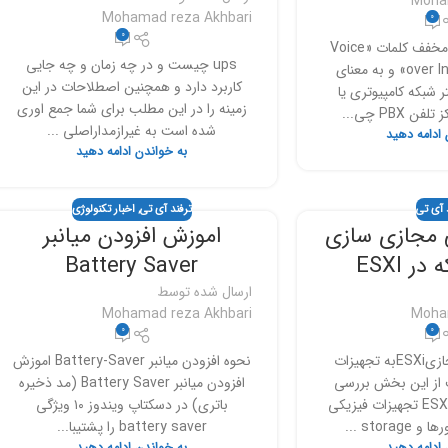
Moha
Mohamad reza Akhbari
0
0
voip چیست ویپ مخفف کلمات «Voice
ups چیست و در چه زمان و چه جایی
over Internet Protocol» و به معنای
کاربرد دارد و همچنین اصطلاحات در این
ر شبکه کامپیوتری یا
زمینه را در این مطلب برای شما جمع اوری
 PBX چی...
شده است به غیرازمداراصلی ...
 ادامه دهید
به خواندن ادامه دهید
 آی تی
ترفند آی تی
,
اخبار تکنولوژی
 مجازی سازی
اموزش افزودن میانبر
ر ESXI
Battery Saver
ارسال شده توسط
Mohamad reza Akhbari
Moha
0
0
بررسی اتصالات مجازیESXiبه تجهیزات
نحوه افزودن میانبر Battery-Saver اموزش
از این بخش بررسی
افزودن میانبر Battery Saver (مد ذخیره
اتصالات مجازی در ESXi تجهیزات فیزیکی
باتری) در دسکتاپ ویندوز ۱۰ ویژگی
stora ...
battery saver را پشتیبا...