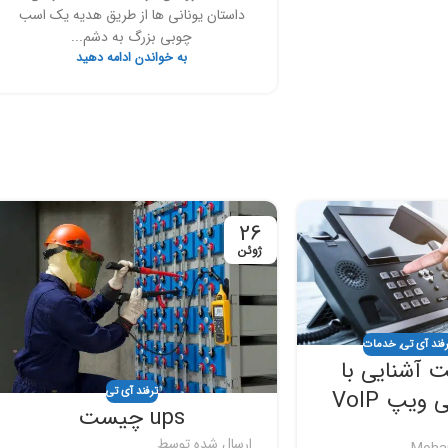
داستان یونانی ها از طریق هدیه یک اسب
چوبی بزرگ به دشم...
به خواندن ادامه دهید
26
ژوئن
رفند آی تی
,
خدمات
ست آشنایی با
ترفند آی تی
ویپ VoIP
ups چیست
ارسال شده توسط