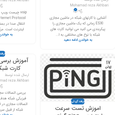
mad reza Akhbari
Mohamad reza Akhbari
0
آشنایی با کارت‎های شبکه در ماشین مجازی
ESXI زمانی که یک ماشین مجازی را
انتقال صدا در بست
پیکربندی می کنید می توانید کارت های
اینترنت است. مرکز تلفن
شبکه با نوع های مختلفی به ا...
به خواندن
به خواندن ادامه دهید
ترفند
آموزش برسی
17
کارت شبکه د
ژوئن
ارسال شده توسط
mad reza Akhbari
فیزیکی شبکه هدف 
ترفند آی تی
اموزش تست سرعت
شبکه از قبیل سرورها و ge