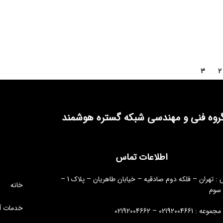
3
2
روه فنی و مهندسی شبکه گستره هوشمند
اطلاعات تماس
آدرس : تهران – فلکه دوم صادقیه – خیابان طاهریان – پلاک 1 –
خانه
 سوم
خدمات آ
: 02192004661 – 02192004662