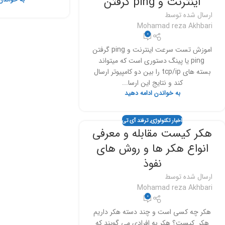
اینترنت و ping گرفتن
به خواندن
ارسال شده توسط
Mohamad reza Akhbari
0
اموزش تست سرعت اینترنت و ping گرفتن
ping یا پینگ دستوری است که میتواند
بسته های tcp/ip را بین دو کامپیوتر ارسال
کند و نتایج این ارسا...
به خواندن ادامه دهید
اخبار تکنولوژی
,
ترفند آی تی
هکر کیست مقابله و معرفی
انواع هکر ها و روش های
نفوذ
ارسال شده توسط
Mohamad reza Akhbari
0
هکر چه کسی است و چند دسته هکر داریم
هکر_کیست؟ هکر به افرادی می گویند که