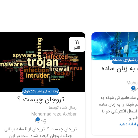
11
اکتبر
ر تکنولوژی
,
خدمات
به زبان ساده
Moha
2
ترفند آی تی
,
اخبار تکنولوژی
ن سادهاموزش شبکه به
تروجان چیست ؟
م شبکه را به زبان ساده
ارسال شده توسط
اتصال الکتریکی دو یا
Mohamad reza Akhbari
مپیو...
0
 ادامه دهید
تروجان چیست ؟ تروجان از افسانه یونانی
جنگ تروجان گرفته شده است در این