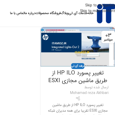
Skip to navigation
Skip to main content
خانه
خدمات آی تی
وبلاگ
فروشگاه محصولات
درباره ما
تماس با ما
03
سپتامبر
ترفند آی تی
تغییر پسورد HP ILO از
طریق ماشین مجازی ESXI
ارسال شده توسط
Mohamad reza Akhbari
تغییر پسورد HP ILO از طریق ماشین
مجازی ESXI تقریبا برای همه مدیران شبکه