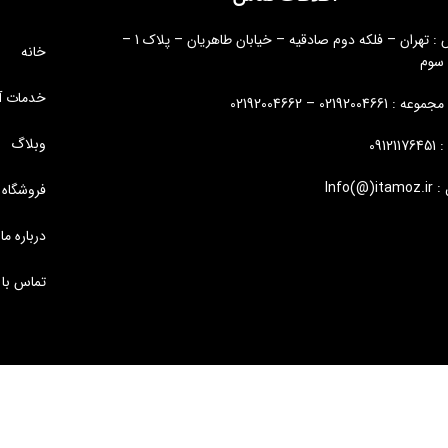
آدرس : تهران – فلکه دوم صادقیه – خیابان طاهریان – پلاک 1 –
خانه
 سوم
خدمات آ
: 02192004661 – 02192004662
وبلاگ
09121
Info(@)i
فروشگاه
درباره ما
تماس با 