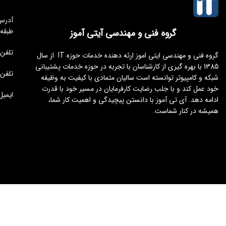
طبقه
گروه فنی و مهندسی آیتی آموز
تلفن مجموعه 
گروه فنی و مهندسی ایتی اموز ارئه دهنده خدمات حوزه IT از سال
1385 با بهره گیری از کارشناسان با تجربه در حوزه خدمات پشتیبانی
تلفن : 176451
شبکه و کامپیوتر توانسته است سالیان متمادی با کیفیت به وظیفه
خود عمل کند و با جلب رضایت کارفرمایان در مسیر خود با قدرت
ایمیل : tamoz.ir
ادامه دهد. آی تی آموز با دانستن پیچیدگی و اهمیت کار شما،
همیشه در کنار شماست.
طراحی و توسعه
ایجنت سئو