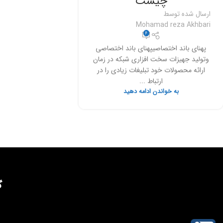
چیست
ارسال شده توسط
Mohamad reza Akhbari
6
پهنای باند اختصاصیپهنای باند اختصاصی
وتولید جهیزات سخت افزاری شبکه در زمان
ارائه محصولات خود تبلیغات زیادی را در
ارتباط ...
به خواندن ادامه دهید
گ