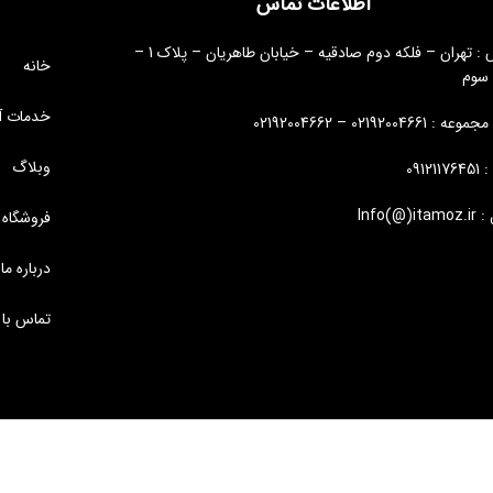
اطلاعات تماس
آدرس : تهران – فلکه دوم صادقیه – خیابان طاهریان – پلاک 1 –
خانه
 سوم
خدمات آ
: 02192004661 – 02192004662
وبلاگ
09121
Info(@)i
فروشگاه
درباره ما
تماس با 