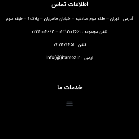
اطلاعات تماس
آدرس : تهران – فلکه دوم صادقیه – خیابان طاهریان – پلاک 1 – طبقه سوم
تلفن مجموعه : 02192004661 – 02192004662
تلفن : 09121176451
ایمیل : Info(@)itamoz.ir
خدمات ما