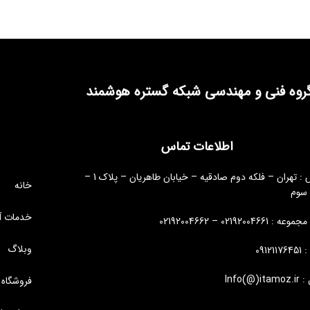
روه فنی و مهندسی شبکه گستره هوشمند
اطلاعات تماس
آدرس : تهران – فلکه دوم صادقیه – خیابان طاهریان – پلاک 1 –
خانه
 سوم
خدمات آ
: 02192004661 – 02192004662
وبلاگ
09121
Info(@)i
فروشگاه