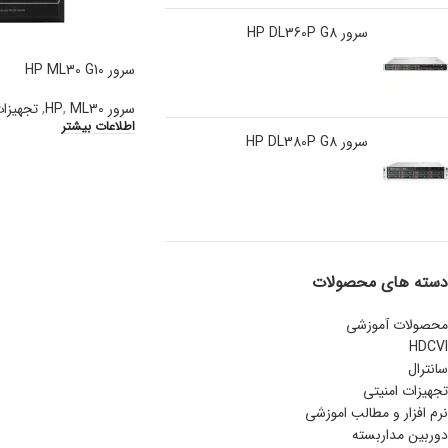
سرور HP DL360P G8
سرور HP ML30 G10
سرور HP
ML30
,
,
تجهیزا
اطلاعات بیشتر
سرور HP DL380P G8
دسته های محصولات
محصولات آموزشی
HDCVI
سانترال
تجهیزات امنیتی
نرم افزار و مطالب اموزشی
دوربین مداربسته