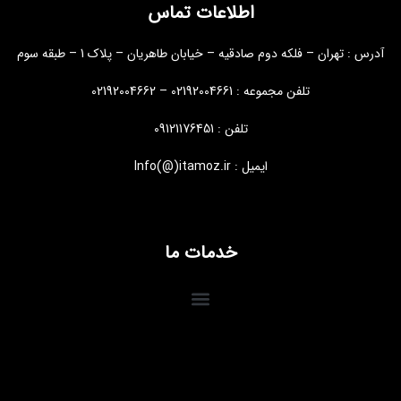
اطلاعات تماس
آدرس : تهران – فلکه دوم صادقیه – خیابان طاهریان – پلاک 1 – طبقه سوم
تلفن مجموعه : 02192004661 – 02192004662
تلفن : 09121176451
ایمیل : Info(@)itamoz.ir
خدمات ما