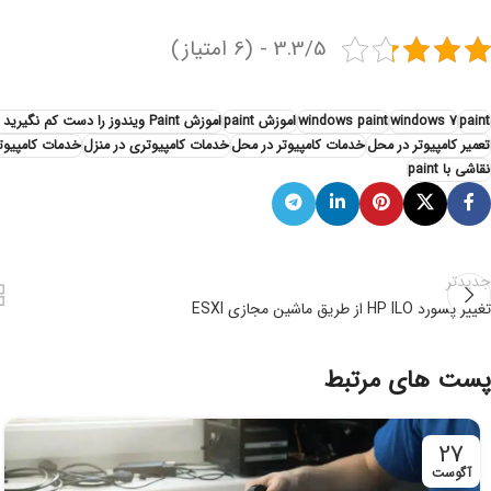
3.3/5 - (6 امتیاز)
paint
windows 7
windows paint
اموزش paint
اموزش Paint ویندوز را دست کم نگیرید و با قدرت های ان اشنا شوید
تعمیر کامپیوتر در محل
خدمات کامپیوتر در محل
خدمات کامپیوتری در منزل
خدمات کامپیوت
نقاشی با paint
جدیدتر
تغییر پسورد HP ILO از طریق ماشین مجازی ESXI
پست های مرتبط
27
آگوست