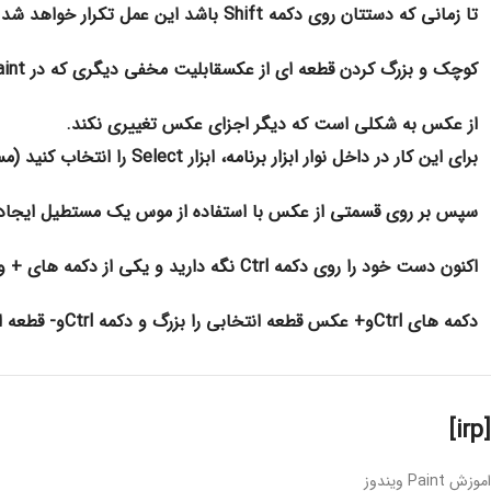
تا زمانی که دستتان روی دکمه Shift باشد این عمل تکرار خواهد شد.
کوچک و بزرگ کردن قطعه ای از عکس
قابلیت مخفی دیگری که در Paint وجود دارد کوچک و بزرگ کردن قطعه ای
از عکس به شکلی است که دیگر اجزای عکس تغییری نکند.
برای این کار در داخل نوار ابزار برنامه، ابزار Select را انتخاب کنید (مستطیل نقطه چین).
سپس بر روی قسمتی از عکس با استفاده از موس یک مستطیل ایجاد 
اکنون دست خود را روی دکمه Ctrl نگه دارید و یکی از دکمه های + و – را بزنید.
دکمه های Ctrlو+ عکس قطعه انتخابی را بزرگ و دکمه Ctrlو- قطعه انتخابی را کوچک میکند
[irp]
اموزش Paint ویندوز