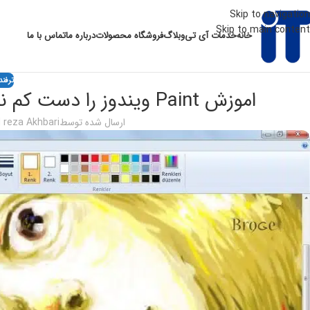
Skip to navigation
Skip to main content
خانه
خدمات آی تی
وبلاگ
فروشگاه محصولات
درباره ما
تماس با ما
ترفند
اموزش Paint ویندوز را دست کم نگیرید و با قدرت های ان اشنا شوید
ارسال شده توسط
reza Akhbari