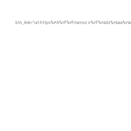
btn_link=”url:https%3A%2F%2Fitamoz.ir%2F%25d8%25a