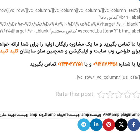
btn_label=”تماس باما”
A7%D8%B3%20%D8%A8%D8%A7%20%D9%85%D8%A7|target:%20_blank|”
second_button=”1″ btn2_label=”تماس مستقیم” btn2_link=”url:tel%3A09121176451||target:%20_blank|”]
با ما تماس بگیرید و ما یک مشاوره رایگان اولیه را برای شما ارائه خواه
برای طراحی وب سایت و اپلیکیشن و همچنین سئو سایتتان
کلید کنید
یا با شماره
09121176451
و یا
02144027751
تماس بگیرید
[/us_cta][/vc_column][/vc_row]
Rate this post
amp
amp plugin
AMP چیست
amp چیست؟
افزونه amp
افزونه amp چیست
بهینه ساز