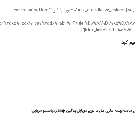
[/vc_column_text][/vc_column][vc_column][/vc_column][/vc_row][vc_row][vc_column][us_cta title=”مشاوره رایگان” controls=”bottom”
a%25d9%2585%25d8%25a7%25d8%25b3%2F|title:%D8%AA%D9%85%D8%
یم کرد
ی سایت
بهینه سازی سایت روی موبایل
پلاگین amp
رسپانسیو موبایل