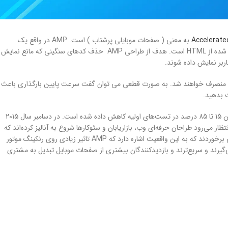
به معنی ( صفحات موبایلی پرشتاب ) است. AMP در واقع یک
استاندارد کدنویسی برای وب‌سایت‌ها به حساب می اید و اساساً یک نسخه خلاصه شده از HTML است. هدف از طراحی AMP حذف کدهای سنگینی که مانع نمایش
بر نمایش داده شوند.
یت منصرف خواهند شد. به صورت قطعی می توان گفت سرعت پایین بارگذاری باعث
 بدهید.
طبق گزارش گوگل پلاگین AMP زمان لود صفحاتی که از AMP استفاده می کنند بین 15 تا 85 درصد در تست‌های اولیه کاهش داده شده است. در دسامبر سال 2015
می‌رود طراحان حرفه‌ای وب، بازاریابان و سئوکارها شروع به آنالیز کرده‌اند که
صفحات موبایل چگونه می‌تواند روی صفحات وب تاثیر بگذارند. آن‌ها به نمونه‌هایی برخوردند که به این واقعیت اشاره دارد که AMP تاثیر زیادی روی رنکینگ موتور
ه‌سازی شده‌اند رنک بهتری می‌گیرند و سریع‌ترند و بازدیدکنندگان بیشتری از صفحات موبایل تبدیل به مشتری