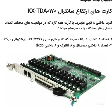
کارت های ارتقاع سانترال KX-TDA0170
کارت داخلی ۸ تایی هایبرید یا کارت همه کاره که در موقعیت های مختلف تعداد
داخلی های مختلف را به سیستم میدهد.
۱- تعداد ۸ داخلی ۴ رشته سیمه که تلفن های سری kx-t77xx را پشتیبانی میکند
۲- تعداد ۸ داخلی دیجیتال و ۸ آنالوگ و ۸ داخلی dxdp