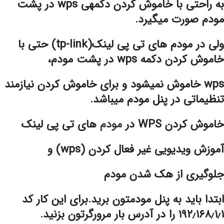
به راحتی با خاموش کردن دکمه‎ی wps در پشت
مودم صورت می‎گیرد.
ولی در مودم های تی پی لینک(tp-link) حتی با
خاموش کردن دکمه wps در پشت مودم،
wps خاموش نمی‎شود و برای خاموش کردن نیازمند
تنظیماتی در پنل مودم می‎باشد.
خاموش کردن WPS در
مودم
های تی پی لینک
آموزش ویدیویی غیر فعال کردن (wps) و
جلوگیری از هک شدن مودم
ابتدا باید به پنل مودمتون برید.برای این کار کد
۱۹۲٫۱۶۸٫۱٫۱ را در آدرس بار مرورگرتون بزنید.