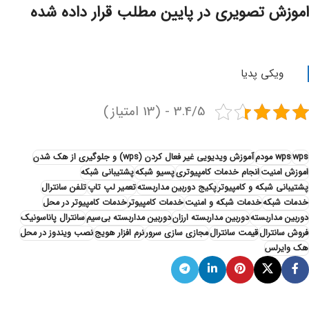
اموزش تصویری در پایین مطلب قرار داده شده
ویکی پدیا
3.4/5 - (13 امتیاز)
wps
wps مودم
آموزش ویدیویی غیر فعال کردن (wps) و جلوگیری از هک شدن
اموزش امنیت
انجام خدمات کامپیوتری
پسیو شبکه
پشتیبانی شبکه
پشتیبانی شبکه و کامپیوتر
پکیج دوربین مداربسته
تعمیر لپ تاپ
تلفن سانترال
خدمات شبکه
خدمات شبکه و امنیت
خدمات کامپیوتر
خدمات کامپیوتر در محل
دوربین مداربسته
دوربین مداربسته ارزان
دوربین مداربسته بی‌سیم
سانترال پاناسونیک
فروش سانترال
قیمت سانترال
مجازی سازی سرور
نرم افزار هویج
نصب ویندوز در محل
هک وایرلس