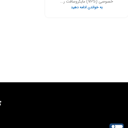
خصوصی (VPS) مایکروسافت ر...
به خواندن ادامه دهید
گ