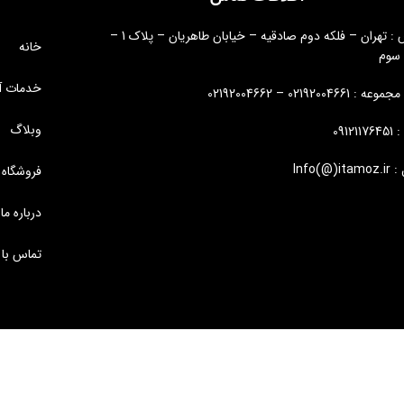
آدرس : تهران – فلکه دوم صادقیه – خیابان طاهریان – پلاک 1 –
خانه
 سوم
خدمات آ
: 02192004661 – 02192004662
وبلاگ
09121
Info(@)i
فروشگاه
درباره ما
تماس با 