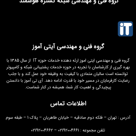
گروه فنی و مهندسی شبکه گستره هوشمند
گروه فنی و مهندسی آیتی آموز
گروه فنی و مهندسی ایتی اموز ارئه دهنده خدمات حوزه IT از سال 1385 با
بهره گیری از کارشناسان با تجربه در حوزه خدمات پشتیبانی شبکه و کامپیوتر
توانسته است سالیان متمادی با کیفیت به وظیفه خود عمل کند و با جلب
رضایت کارفرمایان در مسیر خود با قدرت ادامه دهد. آی تی آموز با دانستن
پیچیدگی و اهمیت کار شما، همیشه در کنار شماست.
اطلاعات تماس
آدرس : تهران – فلکه دوم صادقیه – خیابان طاهریان – پلاک 1 – طبقه سوم
تلفن مجموعه : 02192004661 – 02192004662