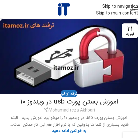
Skip to navigation
منو
Skip to main content
21
فوریه
ترفند آی تی
اموزش بستن پورت usb در ویندوز 10
Mohamad reza Akhbari
اموزش بستن پورت usb در ویندوز 10 را میخواییم اموزش بدیم البته
شاید بسیاری از شما ها بدونین که با نرم افزار هم این کار ممکن است...
به خواندن ادامه دهید