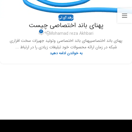
ترفند آی تی
پهنای باند اختصاصی چیست
6
Mohamad reza Akhbari
پهنای باند اختصاصیپهنای باند اختصاصی وتولید جهیزات سخت افزاری
شبکه در زمان ارائه محصولات خود تبلیغات زیادی را در ارتباط ...
به خواندن ادامه دهید