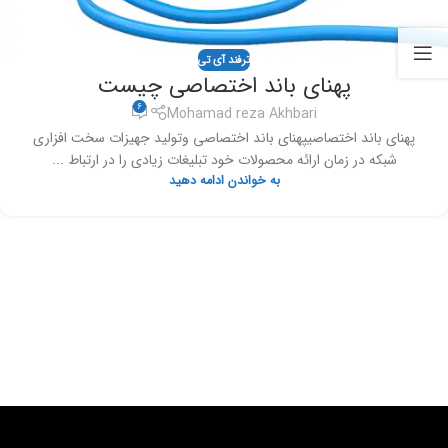
ترفند آی تی
پهنای باند اختصاصی چیست
6
Mohamad reza Akhbari
پهنای باند اختصاصیپهنای باند اختصاصی وتولید جهیزات سخت افزاری
شبکه در زمان ارائه محصولات خود تبلیغات زیادی را در ارتباط ...
به خواندن ادامه دهید