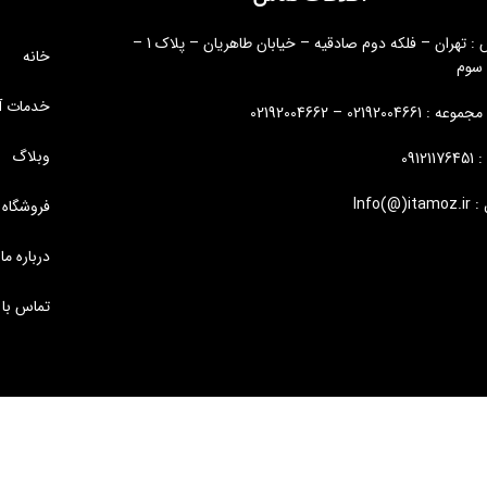
آدرس : تهران – فلکه دوم صادقیه – خیابان طاهریان – پلاک 1 –
خانه
 سوم
خدمات آ
: 02192004661 – 02192004662
وبلاگ
09121
Info(@)i
فروشگاه
درباره ما
تماس با 