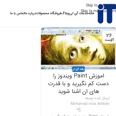
Skip to navigation
Skip to main content
خانه
خدمات آی تی
وبلاگ
فروشگاه محصولات
درباره ما
تماس با ما
26
آگوست
ترفند آی تی
اموزش Paint ویندوز را
دست کم نگیرید و با قدرت
های ان اشنا شوید
ارسال شده توسط
Mohamad reza Akhbari