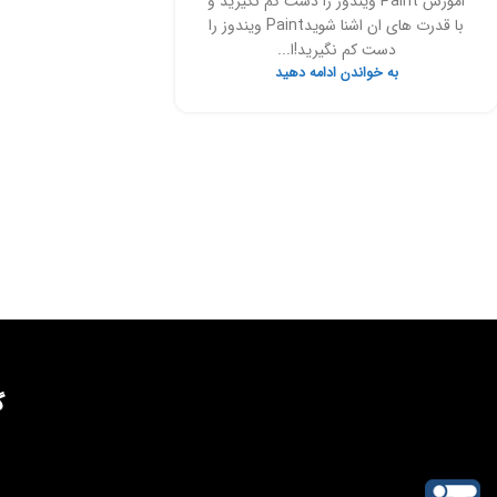
اموزش Paint ویندوز را دست کم نگیرید و
با قدرت های ان اشنا شویدPaint ویندوز را
دست کم نگیرید!ا...
به خواندن ادامه دهید
گ