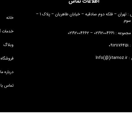
اطلاعات تماس
آدرس : تهران – فلکه دوم صادقیه – خیابان طاهریان – پلاک 1 –
خانه
 سوم
خدمات آ
: 02192004661 – 02192004662
وبلاگ
09121
Info(@)i
فروشگاه
درباره ما
تماس با 