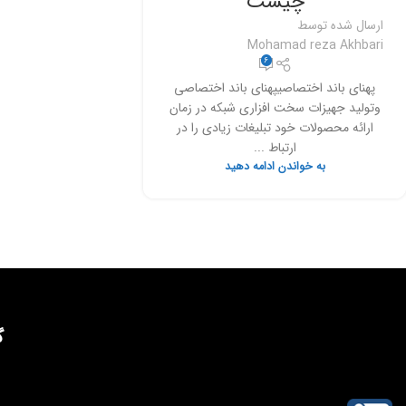
چیست
ارسال شده توسط
Mohamad reza Akhbari
6
پهنای باند اختصاصیپهنای باند اختصاصی
وتولید جهیزات سخت افزاری شبکه در زمان
ارائه محصولات خود تبلیغات زیادی را در
ارتباط ...
به خواندن ادامه دهید
گ