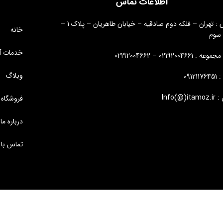
اطلاعات تماس
آدرس : تهران – فلکه دوم صادقیه – خیابان طاهریان – پلاک 1 –
خانه
 سوم
خدمات آ
: 02192004661 – 02192004662
وبلاگ
09121
Info(@)i
فروشگاه
درباره ما
تماس با 