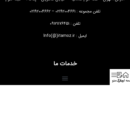
تلفن مجموعه : 02192004661 – 02192004662
تلفن : 09121176451
ایمیل : Info(@)itamoz.ir
خدمات ما
ه اصلی
وبلاگ
منو
طراحی و توسعه
ایجنت سئو