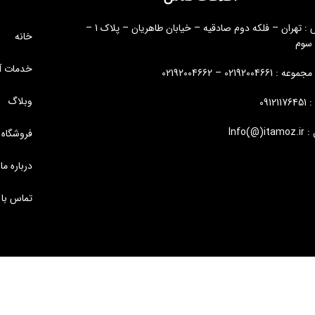
آدرس : تهران – فلکه دوم صادقیه – خیابان طاهریان – پلاک 1 –
خانه
 سوم
خدمات آ
: 02192004661 – 02192004662
وبلاگ
09121
Info(@)i
فروشگاه
درباره ما
تماس با 