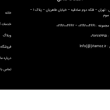
آدرس : تهران – فلکه دوم صادقیه – خیابان طاهریان – پلاک 1 –
خانه
 سوم
خدمات آ
: 02192004661 – 02192004662
وبلاگ
09121
Info(@)i
فروشگاه
درباره ما
تماس با 