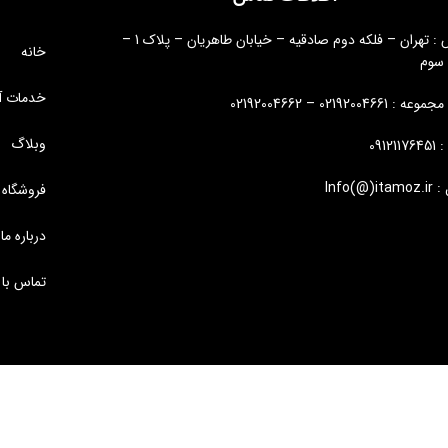
آدرس : تهران – فلکه دوم صادقیه – خیابان طاهریان – پلاک 1 –
خانه
 سوم
خدمات آ
: 02192004661 – 02192004662
وبلاگ
09121
Info(@)i
فروشگاه
درباره ما
تماس با 