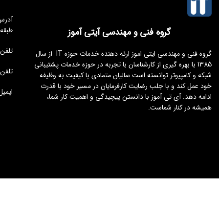
طبقه
گروه فنی و مهندسی آیتی آموز
تلفن مجموعه 
گروه فنی و مهندسی ایتی اموز ارئه دهنده خدمات حوزه IT از سال
1385 با بهره گیری از کارشناسان با تجربه در حوزه خدمات پشتیبانی
تلفن : 176451
شبکه و کامپیوتر توانسته است سالیان متمادی با کیفیت به وظیفه
خود عمل کند و با جلب رضایت کارفرمایان در مسیر خود با قدرت
ایمیل : tamoz.ir
ادامه دهد. آی تی آموز با دانستن پیچیدگی و اهمیت کار شما،
همیشه در کنار شماست.
طراحی و توسعه
ایجنت سئو