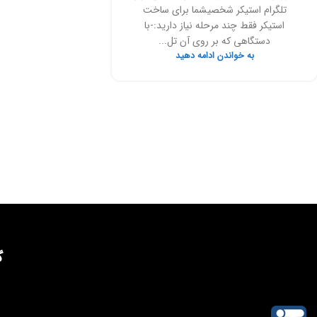
تلگرام استیکر شخصیشما برای ساخت
استیکر فقط چند مرحله نیاز دارید:-با
دستگاهی که بر روی آن تل...
به خواندن ادامه دهید
گ