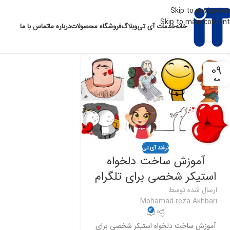
Skip to navigation
Skip to main content
خانه
خدمات آی تی
وبلاگ
فروشگاه محصولات
درباره ما
تماس با ما
09
مه
ترفند آی تی
آموزش ساخت دلخواه
استیکر شخصی برای تلگرام
ارسال شده توسط
Mohamad reza Akhbari
12
آموزش ساخت دلخواه استیکر شخصی برای