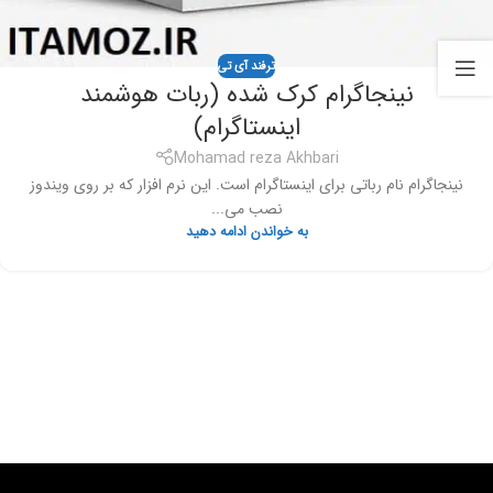
ترفند آی تی
نینجاگرام کرک شده (ربات هوشمند
اینستاگرام)
Mohamad reza Akhbari
نینجاگرام نام رباتی برای اینستاگرام است. این نرم افزار که بر روی ویندوز
نصب می...
به خواندن ادامه دهید