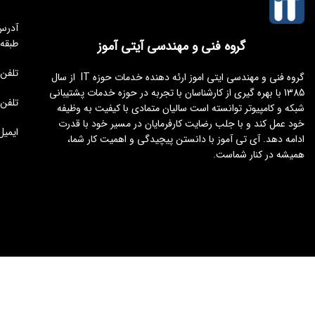
طبقه
گروه فنی و مهندسی آیتی آموز
تلفن مجموعه 
گروه فنی و مهندسی ایتی اموز ارئه دهنده خدمات حوزه IT از سال
1385 با بهره گیری از کارشناسان با تجربه در حوزه خدمات پشتیبانی
تلفن : 176451
شبکه و کامپیوتر توانسته است سالیان متمادی با کیفیت به وظیفه
خود عمل کند و با جلب رضایت کارفرمایان در مسیر خود با قدرت
ایمیل : tamoz.ir
ادامه دهد. آی تی آموز با دانستن پیچیدگی و اهمیت کار شما،
همیشه در کنار شماست.
طراحی و توسعه
ایجنت سئو