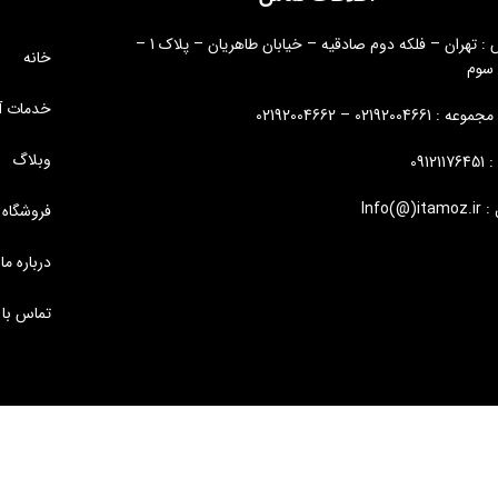
آدرس : تهران – فلکه دوم صادقیه – خیابان طاهریان – پلاک 1 –
خانه
 سوم
خدمات آ
: 02192004661 – 02192004662
وبلاگ
09121
Info(@)i
فروشگاه
درباره ما
تماس با 