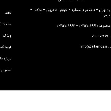
آدرس : تهران – فلکه دوم صادقیه – خیابان طاهریان – پلاک 1 –
خانه
 سوم
خدمات آ
: 02192004661 – 02192004662
وبلاگ
09121
Info(@)i
فروشگاه
درباره ما
تماس با 