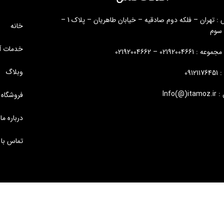
آدرس : تهران – فلکه دوم صادقیه – خیابان طاهریان – پلاک 1 –
خانه
 سوم
خدمات آ
: 02192004661 – 02192004662
وبلاگ
09121
Info(@)i
فروشگاه
درباره ما
تماس با 