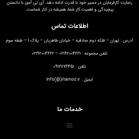
رضایت کارفرمایان در مسیر خود با قدرت ادامه دهد. آی تی آموز با دانستن
پیچیدگی و اهمیت کار شما، همیشه در کنار شماست.
اطلاعات تماس
آدرس : تهران – فلکه دوم صادقیه – خیابان طاهریان – پلاک 1 – طبقه سوم
تلفن مجموعه : 02192004661 – 02192004662
تلفن : 09121176451
ایمیل : Info(@)itamoz.ir
خدمات ما