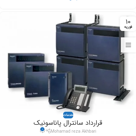
10
فوریه
خدمات
قرارداد سانترال پاناسونیک
0
Mohamad reza Akhbari