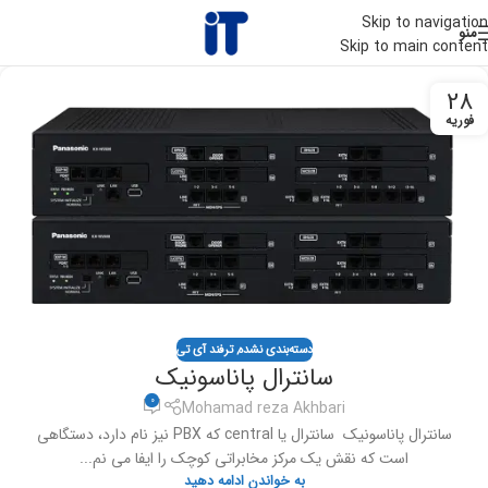
Skip to navigation
منو
Skip to main content
28
فوریه
دسته‌بندی نشده
,
ترفند آی تی
سانترال پاناسونیک
0
Mohamad reza Akhbari
سانترال پاناسونیک سانترال یا central که PBX نیز نام دارد، دستگاهی
است که نقش یک مرکز مخابراتی کوچک را ایفا می نم...
به خواندن ادامه دهید