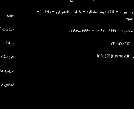
آدرس : تهران – فلکه دوم صادقیه – خیابان طاهریان – پلاک 1 –
خانه
 سوم
خدمات آ
: 02192004661 – 02192004662
وبلاگ
09121
Info(@)i
فروشگاه
درباره ما
تماس با 