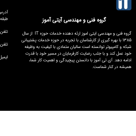
طبقه
گروه فنی و مهندسی آیتی آموز
تلفن مجموعه 
گروه فنی و مهندسی ایتی اموز ارئه دهنده خدمات حوزه IT از سال
1385 با بهره گیری از کارشناسان با تجربه در حوزه خدمات پشتیبانی
تلفن : 176451
شبکه و کامپیوتر توانسته است سالیان متمادی با کیفیت به وظیفه
خود عمل کند و با جلب رضایت کارفرمایان در مسیر خود با قدرت
ایمیل : tamoz.ir
ادامه دهد. آی تی آموز با دانستن پیچیدگی و اهمیت کار شما،
همیشه در کنار شماست.
طراحی و توسعه
ایجنت سئو