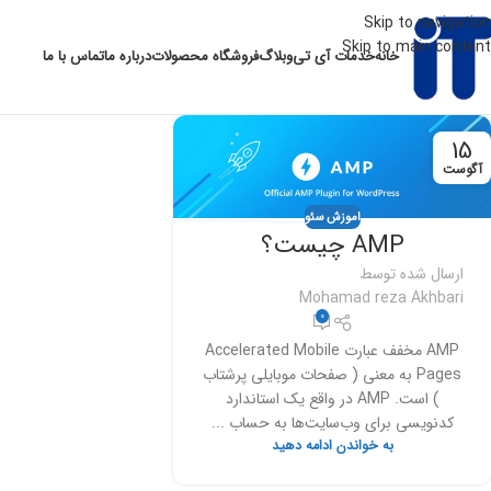
Skip to navigation
Skip to main content
خانه
خدمات آی تی
وبلاگ
فروشگاه محصولات
درباره ما
تماس با ما
15
آگوست
اموزش سئو
AMP چیست؟
ارسال شده توسط
Mohamad reza Akhbari
0
AMP مخفف عبارت Accelerated Mobile
Pages به معنی ( صفحات موبایلی پرشتاب
) است. AMP در واقع یک استاندارد
کدنویسی برای وب‌سایت‌ها به حساب ...
به خواندن ادامه دهید