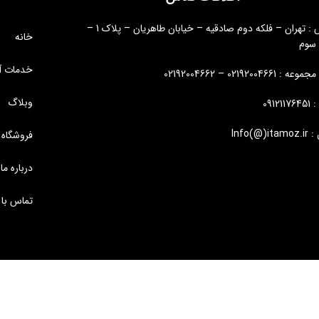
آدرس : تهران – فلکه دوم صادقیه – خیابان طاهریان – پلاک 1 –
خانه
 سوم
خدمات آ
: 02192004661 – 02192004662
وبلاگ
09121
Info(@)i
فروشگاه
درباره ما
تماس با 