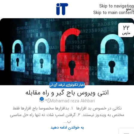
Skip to navigation
منو
Skip to main content
22
مارس
اخبار تکنولوژی
,
ترفند آی تی
انتی ویروس باج گیر و راه مقابله
0
Mohamad reza Akhbari
نکاتی در خصوص بد افزارها 1. بدافزارها مخصوصا باج افزارها فقط
مختص به ویندوز نیستند. 2. گرفتن اسنپ شات نه تنها راه حل مناسبی
ب...
به خواندن ادامه دهید