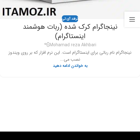
ترفند آی تی
نینجاگرام کرک شده (ربات هوشمند
اینستاگرام)
Mohamad reza Akhbari
نینجاگرام نام رباتی برای اینستاگرام است. این نرم افزار که بر روی ویندوز
نصب می...
به خواندن ادامه دهید