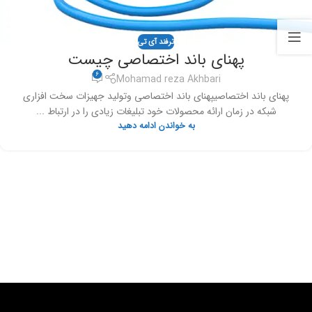
ترفند آی تی
پهنای باند اختصاصی چیست
6
Mohamad reza Akhbari
پهنای باند اختصاصیپهنای باند اختصاصی وتولید جهیزات سخت افزاری
شبکه در زمان ارائه محصولات خود تبلیغات زیادی را در ارتباط ...
به خواندن ادامه دهید