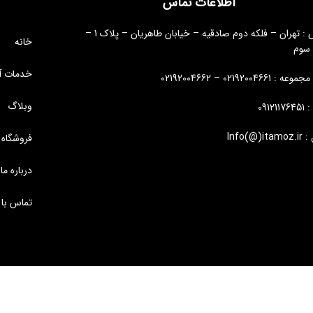
اطلاعات تماس
آدرس : تهران – فلکه دوم صادقیه – خیابان طاهریان – پلاک 1 –
خانه
 سوم
خدمات آ
: 02192004661 – 02192004662
وبلاگ
09121
Info(@)i
فروشگاه
درباره ما
تماس با 