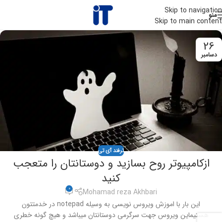
Skip to navigation
منو
Skip to main content
26
دسامبر
ترفند آی تی
ازکامپیوتر روح بسازید و دوستانتان را متعجب
کنید
0
Mohamad reza Akhbari
این بار با اموزش ویروس نویسی به وسیله notepad در خدمتتون
هستیماین ویروس جهت سرگرمی دوستانتان میباشد و هیچ گونه خطری