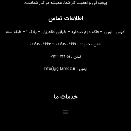
پیچیدگی و اهمیت کار شما، همیشه در کنار شماست.
اطلاعات تماس
آدرس : تهران – فلکه دوم صادقیه – خیابان طاهریان – پلاک 1 – طبقه سوم
تلفن مجموعه : 02192004661 – 02192004662
تلفن : 09121176451
ایمیل : Info(@)itamoz.ir
خدمات ما