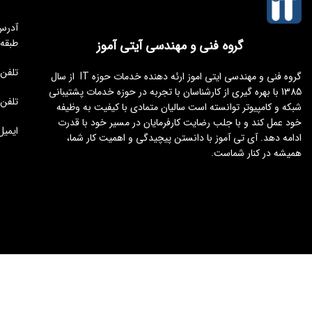
طبقه
گروه فنی و مهندسی آیتی آموز
تلفن مجموعه 
گروه فنی و مهندسی ایتی اموز ارئه دهنده خدمات حوزه IT از سال
1385 با بهره گیری از کارشناسان با تجربه در حوزه خدمات پشتیبانی
تلفن : 176451
شبکه و کامپیوتر توانسته است سالیان متمادی با کیفیت به وظیفه
خود عمل کند و با جلب رضایت کارفرمایان در مسیر خود با قدرت
ایمیل : tamoz.ir
ادامه دهد. آی تی آموز با دانستن پیچیدگی و اهمیت کار شما،
همیشه در کنار شماست.
طراحی و توسعه
ایجنت سئو