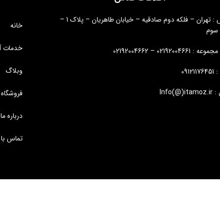
آدرس : تهران – فلکه دوم صادقیه – خیابان طاهریان – پلاک 1 –
خانه
 سوم
خدمات آ
: 02192004661 – 02192004662
وبلاگ
09121
Info(@)i
فروشگاه
درباره ما
تماس با 