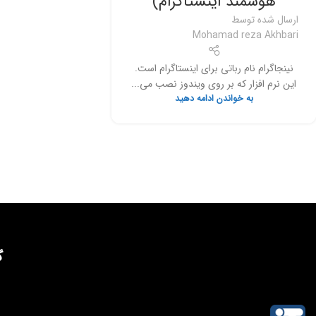
هوشمند اینستاگرام)
ارسال شده توسط
Mohamad reza Akhbari
نینجاگرام نام رباتی برای اینستاگرام است.
این نرم افزار که بر روی ویندوز نصب می...
به خواندن ادامه دهید
گ