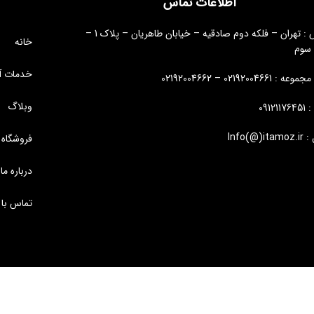
اطلاعات تماس
آدرس : تهران – فلکه دوم صادقیه – خیابان طاهریان – پلاک 1 –
خانه
 سوم
خدمات آ
: 02192004661 – 02192004662
وبلاگ
09121
Info(@)i
فروشگاه
درباره ما
تماس با 